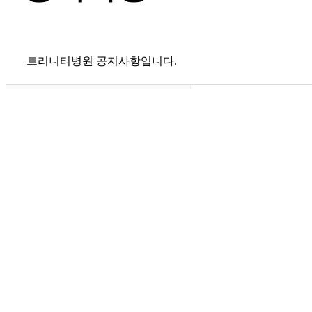
트리니티병원 공지사항입니다.
제목
25.02.06 기준 트리니티병
작성자
junsoo1019